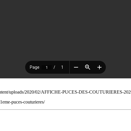
wp-content/uploads/2020/02/AFFICHE-PUCES-DES-COUTURIERES-202
1eme-puces-couturieres/