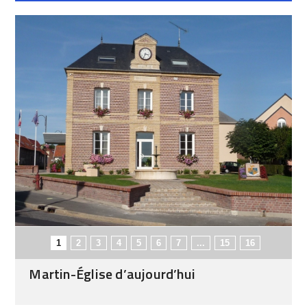
1
2
3
4
5
6
7
...
15
16
Martin-Église d’aujourd’hui