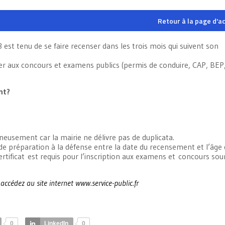
Retour à la page d'ac
st tenu de se faire recenser dans les trois mois qui suivent son
ter aux concours et examens publics (permis de conduire, CAP, BEP
nt?
eusement car la mairie ne délivre pas de duplicata.
de préparation à la défense entre la date du recensement et l’âge
certificat est requis pour l’inscription aux examens et concours so
accédez au site internet www.service-public.fr
0
LinkedIn
0