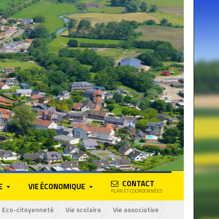
CONTACT
E
VIE ÉCONOMIQUE
PLAN ET COORDONNÉES
Eco-citoyenneté
Vie scolaire
Vie associative