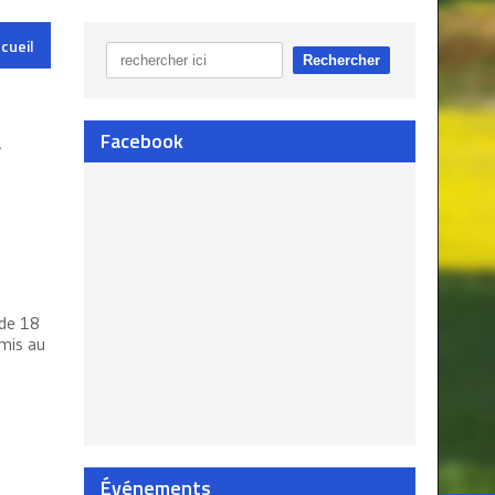
cueil
Facebook
,
 de 18
umis au
Événements