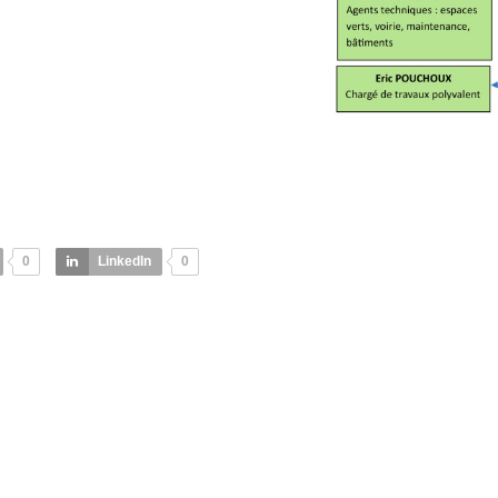
0
LinkedIn
0