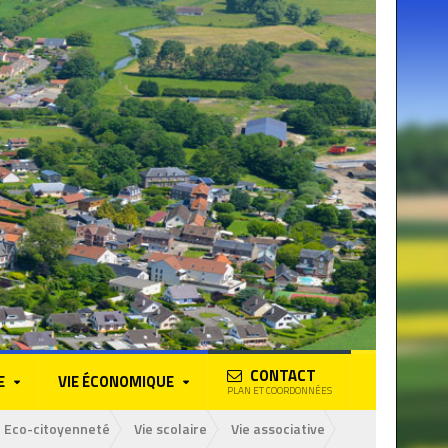
CONTACT
E
VIE ÉCONOMIQUE
PLAN ET COORDONNÉES
Eco-citoyenneté
Vie scolaire
Vie associative