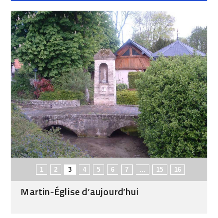
1
2
3
4
5
6
7
...
15
16
Martin-Église d’aujourd’hui