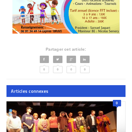
Partager cet article:
0
0
0
0
Articles connexes
0