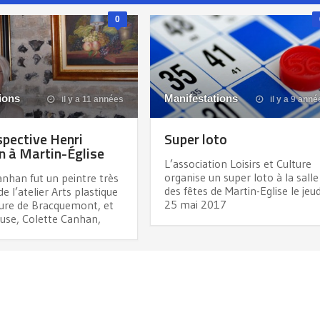
0
ions
Manifestations
il y a 11 années
il y a 9 anné
pective Henri
Super loto
 à Martin-Église
L’association Loisirs et Culture
organise un super loto à la salle
nhan fut un peintre très
des fêtes de Martin-Eglise le jeud
e l’atelier Arts plastique
25 mai 2017
ture de Bracquemont, et
use, Colette Canhan,