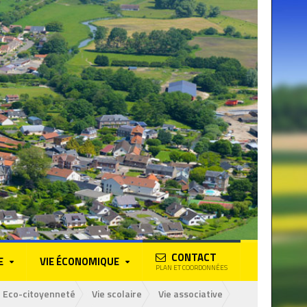
CONTACT
E
VIE ÉCONOMIQUE
PLAN ET COORDONNÉES
Eco-citoyenneté
Vie scolaire
Vie associative