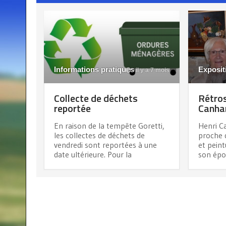
Informations pratiques
Exposit
il y a 7 mois
Collecte de déchets
Rétros
reportée
Canhan
En raison de la tempête Goretti,
Henri Ca
les collectes de déchets de
proche d
vendredi sont reportées à une
et pein
date ultérieure. Pour la
son épo