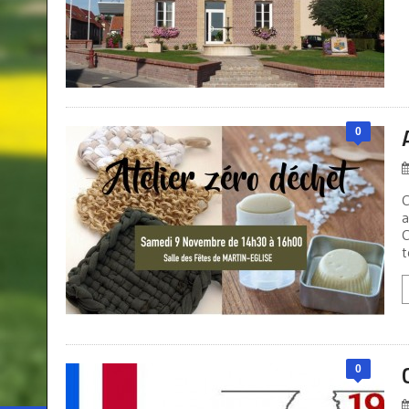
0
C
a
C
t
0