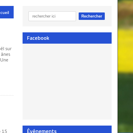
cueil
Facebook
ël sur
 ânes
 Une
Événements
e 15