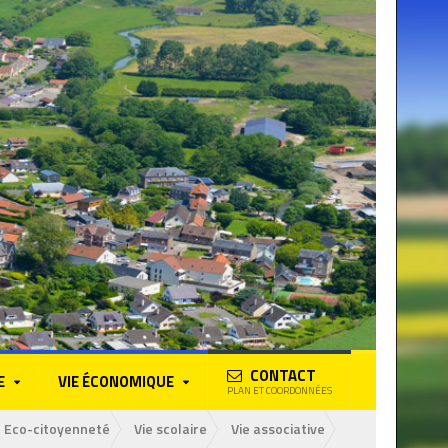
CONTACT
E
VIE ÉCONOMIQUE
PLAN ET COORDONNÉES
Eco-citoyenneté
Vie scolaire
Vie associative