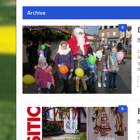
Archive
0
L
l
q
b
0
U
F