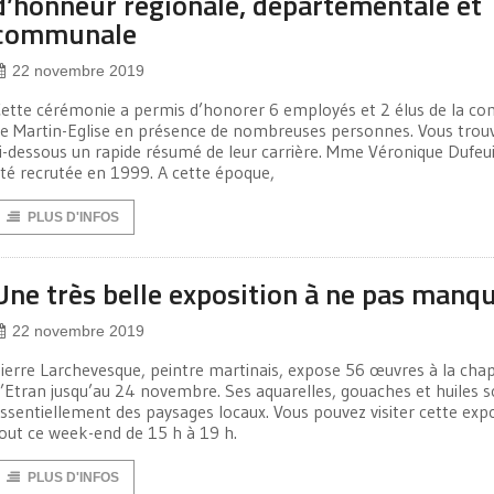
d’honneur régionale, départementale et
communale
22 novembre 2019
ette cérémonie a permis d’honorer 6 employés et 2 élus de la 
e Martin-Eglise en présence de nombreuses personnes. Vous trou
i-dessous un rapide résumé de leur carrière. Mme Véronique Dufeui
té recrutée en 1999. A cette époque,
PLUS D'INFOS
Une très belle exposition à ne pas manq
22 novembre 2019
ierre Larchevesque, peintre martinais, expose 56 œuvres à la chap
’Etran jusqu’au 24 novembre. Ses aquarelles, gouaches et huiles 
ssentiellement des paysages locaux. Vous pouvez visiter cette exp
out ce week-end de 15 h à 19 h.
PLUS D'INFOS