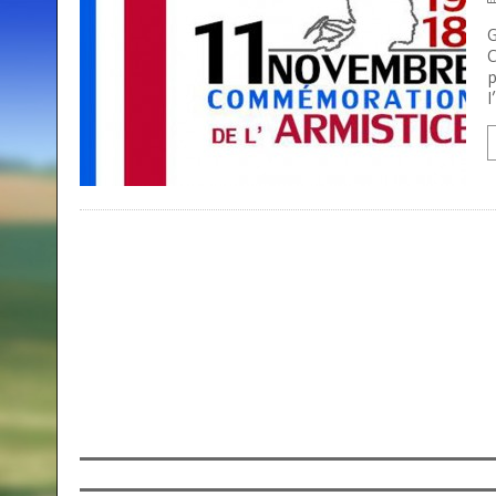
G
C
p
l