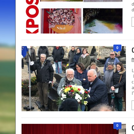
d
d
0
L
M
c
a
l
0