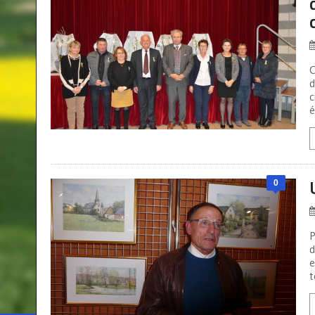
C
d
c
é
0
P
d
e
t