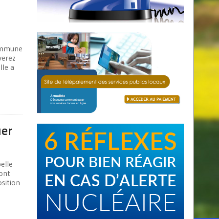
commune
verez
lle a
uer
elle
sont
osition