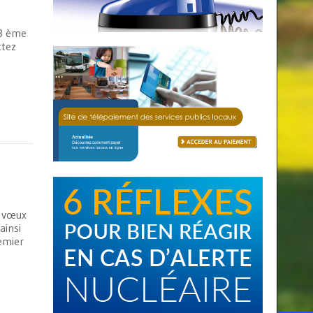
13 ème
ctez
s vœux
ainsi
emier