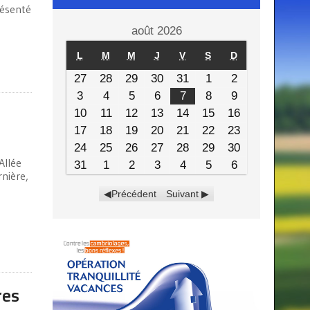
résenté
août 2026
L
M
M
J
V
S
D
27
28
29
30
31
1
2
3
4
5
6
7
8
9
10
11
12
13
14
15
16
17
18
19
20
21
22
23
24
25
26
27
28
29
30
Allée
31
1
2
3
4
5
6
rnière,
Précédent
Suivant
res