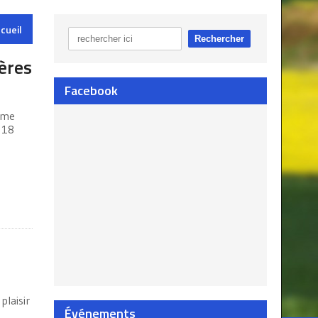
cueil
ères
Facebook
ème
à 18
plaisir
Événements