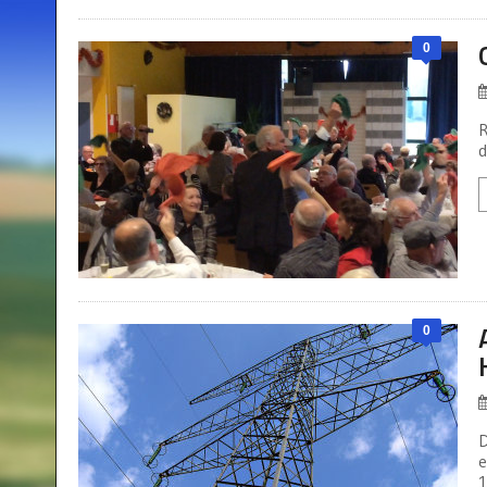
0
R
d
0
D
e
1