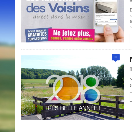
D
s
e
s
0
M
s