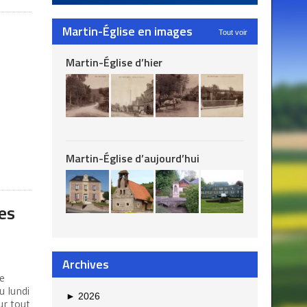
Martin-Église en images
Tout voir
Martin-Église d’hier
Martin-Église d’aujourd’hui
ues
Archives
re
u lundi
►
2026
ur tout