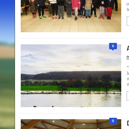
i
l
0
“
J
n
r
0