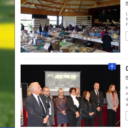
L
f
F
0
M
e
q
a