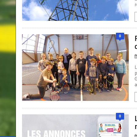
r
0
L
p
G
a
0