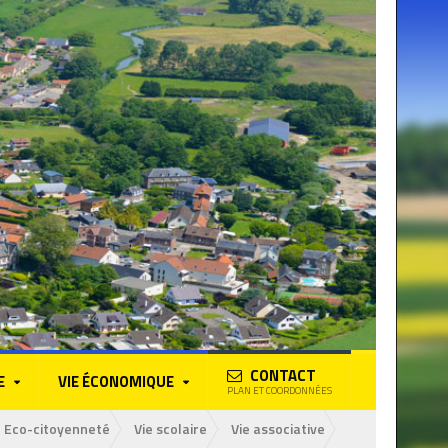
CONTACT
E
VIE ÉCONOMIQUE
PLAN ET COORDONNÉES
Eco-citoyenneté
Vie scolaire
Vie associative