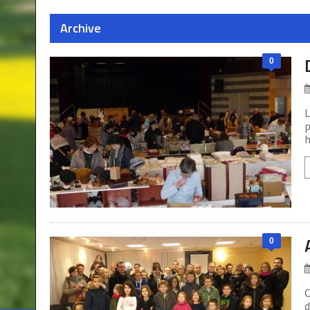
Archive
0
L
p
h
0
C
d