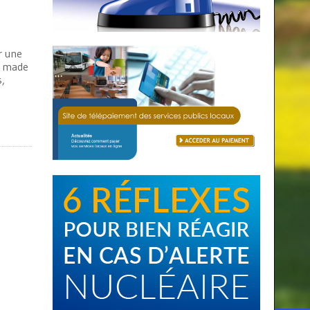
r une
el made
,
s