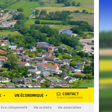
CONTACT
E
VIE ÉCONOMIQUE
PLAN ET COORDONNÉES
Eco-citoyenneté
Vie scolaire
Vie associative