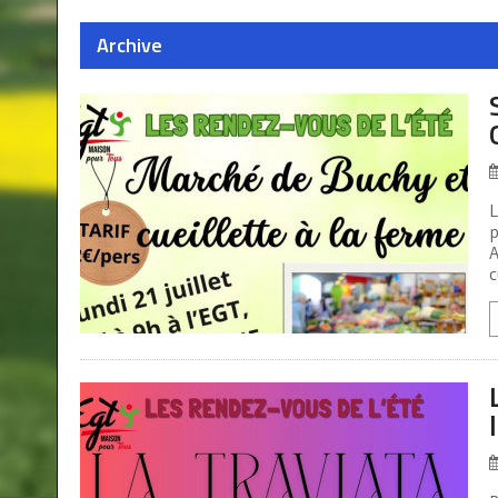
Archive
L
p
A
c