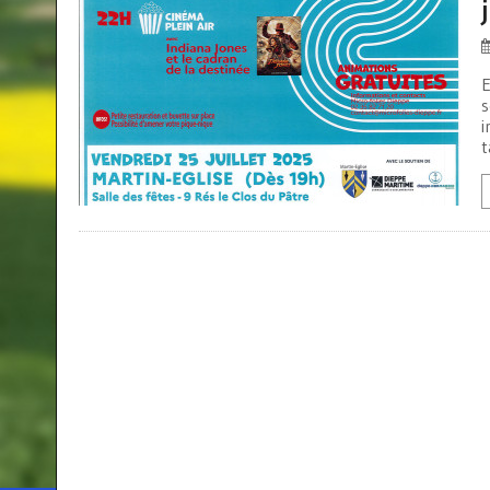
E
s
i
t