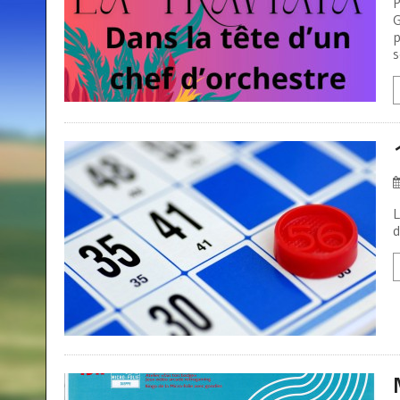
P
G
p
s
L
d