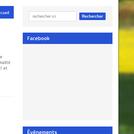
cueil
Facebook
ée
ialité
l et
Événements