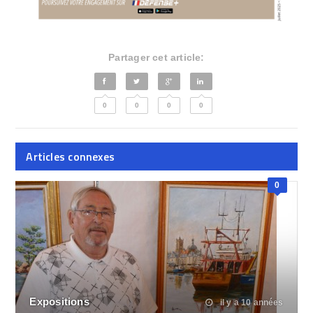
Partager cet article:
0
0
0
0
Articles connexes
0
Expositions
il y a 10 années