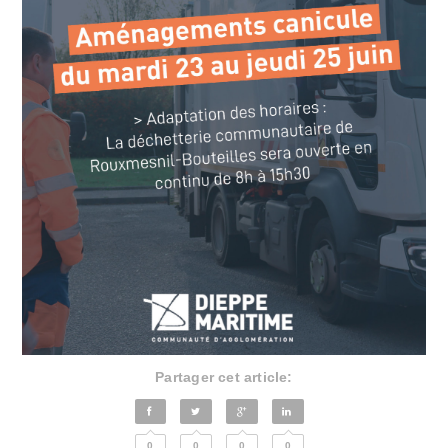
Partager cet article:
0
0
0
0