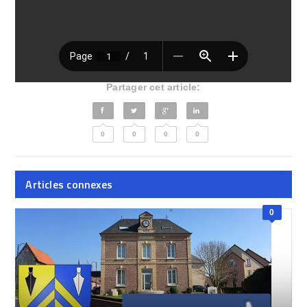
Partager cet article:
0
0
0
0
Articles connexes
0