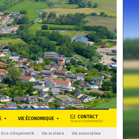
CONTACT
E
VIE ÉCONOMIQUE
PLAN ET COORDONNÉES
Eco-citoyenneté
Vie scolaire
Vie associative