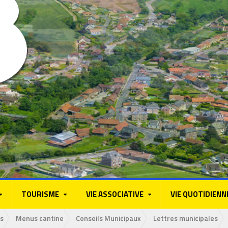
TOURISME
VIE ASSOCIATIVE
VIE QUOTIDIENN
s
Menus cantine
Conseils Municipaux
Lettres municipales