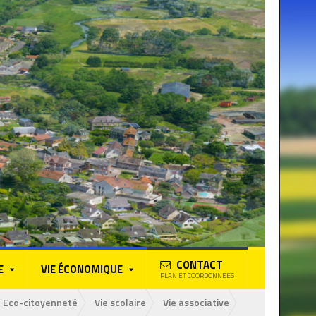
CONTACT
E
VIE ÉCONOMIQUE
PLAN ET COORDONNÉES
Eco-citoyenneté
Vie scolaire
Vie associative