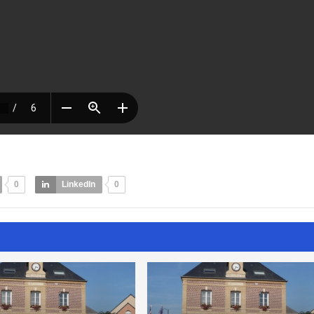
0
LinkedIn
0