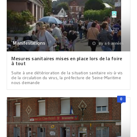
Manifestations
il y a 6 années
Mesures sanitaires mises en place lors de la foire
à tout
Suite à une détérioration de la situation sanitaire vis-à-vis
de la circulation du virus, la préfecture de Seine-Maritime
nous demande
0