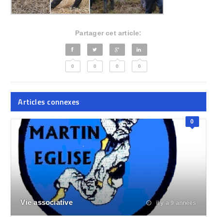
Partager cet article:
0
0
0
0
Articles connexes
0
Vie associative
il y a 9 années