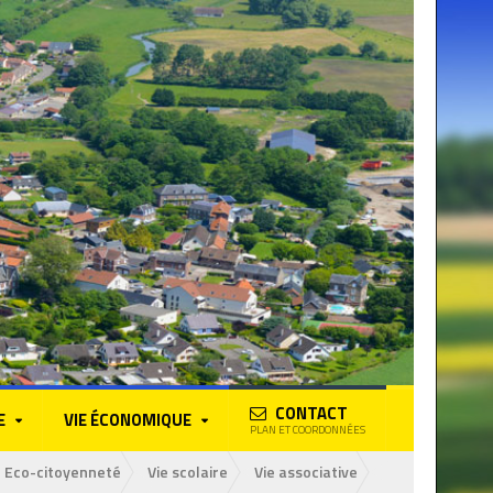
CONTACT
E
VIE ÉCONOMIQUE
PLAN ET COORDONNÉES
Eco-citoyenneté
Vie scolaire
Vie associative