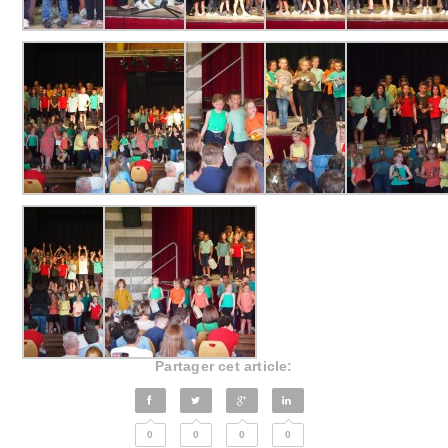
Partager cet article:
0
0
0
0