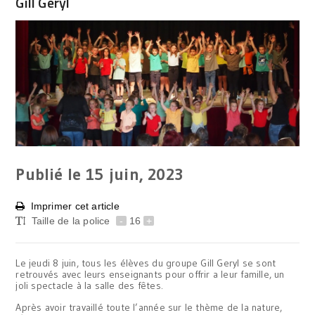
Gill Geryl
Publié le 15
juin, 2023
Imprimer cet article
Taille de la police
-
16
+
Le jeudi 8 juin, tous les élèves du groupe Gill Geryl se sont
retrouvés avec leurs enseignants pour offrir a leur famille, un
joli spectacle à la salle des fêtes.
Après avoir travaillé toute l’année sur le thème de la nature,