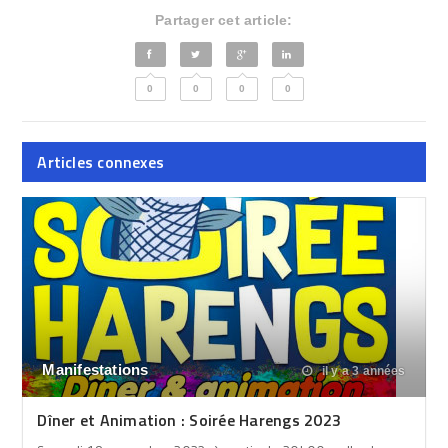
Partager cet article:
0
0
0
0
Articles connexes
Manifestations
il y a 3 années
Dîner et Animation : Soirée Harengs 2023