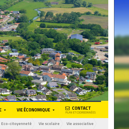
CONTACT
E
VIE ÉCONOMIQUE
PLAN ET COORDONNÉES
Eco-citoyenneté
Vie scolaire
Vie associative