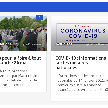
0
tations
Actualités
il y a 11 années
il y a 6 anné
 pour la foire à tout
COVID-19 : Informations
manche 24 mai
sur les mesures
nationales
 à tout, organisée
tement par Martin-Eglise
Informations sur les mesures
n, le club de judo et le
nationales Le 14 janvier 2021, l
tennis, a connu
Premier ministre a annoncé
l’avancée du couvre-feu de 20h
à