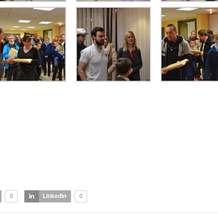
0
LinkedIn
0