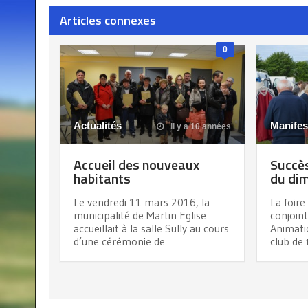
Articles connexes
0
Actualités
Manifes
il y a 10 années
Accueil des nouveaux
Succès
habitants
du di
Le vendredi 11 mars 2016, la
La foire
municipalité de Martin Eglise
conjoin
accueillait à la salle Sully au cours
Animatio
d’une cérémonie de
club de 