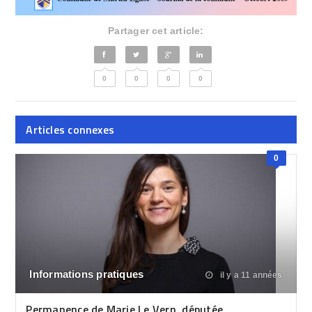
Partager cet article:
0
0
0
0
Articles connexes
0
Informations pratiques
il y a 11 années
Permanence de Marie Le Vern, députée