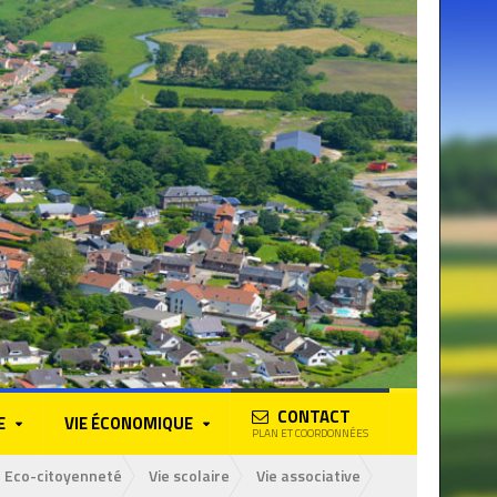
CONTACT
E
VIE ÉCONOMIQUE
PLAN ET COORDONNÉES
Eco-citoyenneté
Vie scolaire
Vie associative