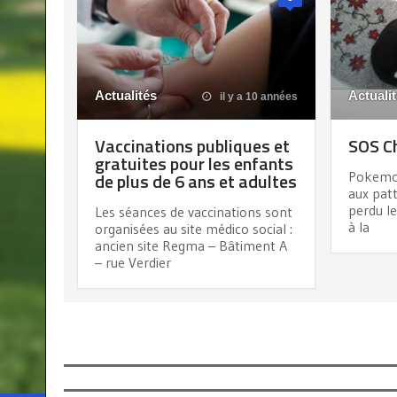
Actualités
Actuali
il y a 10 années
Vaccinations publiques et
SOS Ch
gratuites pour les enfants
de plus de 6 ans et adultes
Pokemon
aux patt
perdu l
Les séances de vaccinations sont
à la
organisées au site médico social :
ancien site Regma – Bâtiment A
– rue Verdier