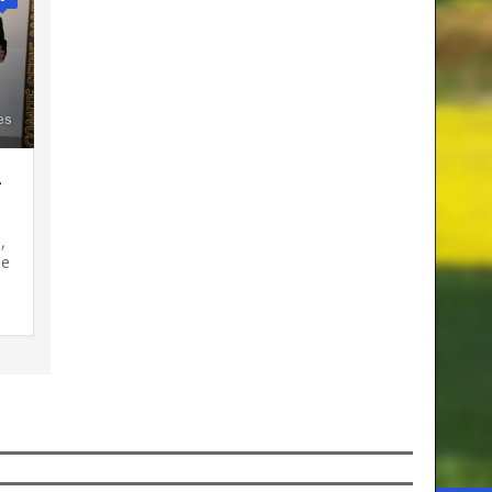
es
-
,
se