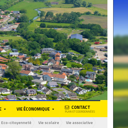
CONTACT
E
VIE ÉCONOMIQUE
PLAN ET COORDONNÉES
Eco-citoyenneté
Vie scolaire
Vie associative