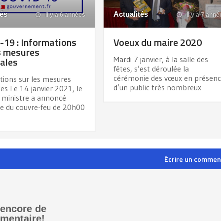
tés
Actualités
il y a 6 années
il y a 7 anné
19 : Informations
Voeux du maire 2020
s mesures
ales
Mardi 7 janvier, à la salle des
fêtes, s’est déroulée la
cérémonie des vœux en présen
tions sur les mesures
d’un public très nombreux
es Le 14 janvier 2021, le
 ministre a annoncé
ée du couvre-feu de 20h00
Écrire un commen
 encore de
mentaire!