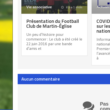
Vie associative
Actuali
il y a 1 mois
Présentation du Football
COVID-
Club de Martin-Église
sur le
nation
Un peu d’histoire pour
commencer : Le club a été créé le
Informa
22 juin 2016 par une bande
national
d’amis et
Premier
l’avanc
à
Aucun commentaire
Pas
com