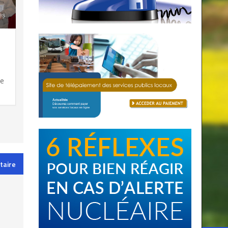
es
ce
taire