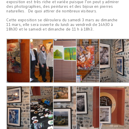
exposition est très riche et variée puisque l’on peut y admirer
des photographies, des peintures et des bijoux en pierres
naturelles. De quoi attirer de nombreux visiteurs.
Cette exposition se déroulera du samedi 3 mars au dimanche
11 mars, elle sera ouverte du lundi au vendredi de 14h30 à
18h30 et le samedi et dimanche de 11 h à 18h3..